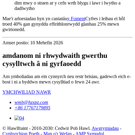
dim mwy o straen ar y cefn wrth blygu i lawr i lwytho a
dadlwytho
Mae'r arloesiadau hyn yn caniatáu
y Foment
Cyfres i leihau ei hôl
troed 40% gan gynyddu effeithlonrwydd glanhau 25% mewn
gwirionedd.
Amser postio: 10 Mehefin 2026
amdanom ni rhwydwaith gwerthu
cysylltwch â ni gyrfaoedd
Am ymholiadau am ein cynnyrch neu restr brisiau, gadewch eich e-
bost i ni a byddwn mewn cysylltiad o fewn 24 awr.
YMCHWILIAD NAWR
wmb@hzxpz.com
+86 17767179895
© Hawlfraint - 2010-2030: Cedwir Pob Hawl.
Awgrymiadau
-
Cynhyrchion Poeth
-
Map o'r Wefan
-
AMP Symudol