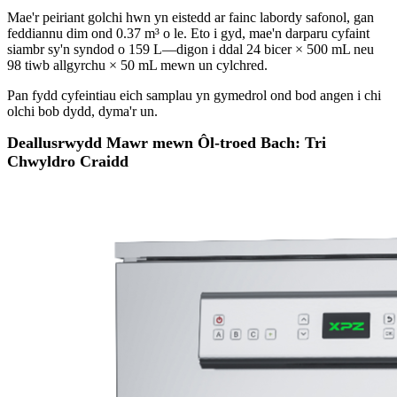
Mae'r peiriant golchi hwn yn eistedd ar fainc labordy safonol, gan
feddiannu dim ond 0.37 m³ o le. Eto i gyd, mae'n darparu cyfaint
siambr sy'n syndod o 159 L—digon i ddal 24 bicer × 500 mL neu
98 tiwb allgyrchu × 50 mL mewn un cylchred.
Pan fydd cyfeintiau eich samplau yn gymedrol ond bod angen i chi
olchi bob dydd, dyma'r un.
Deallusrwydd Mawr mewn Ôl-troed Bach: Tri
Chwyldro Craidd