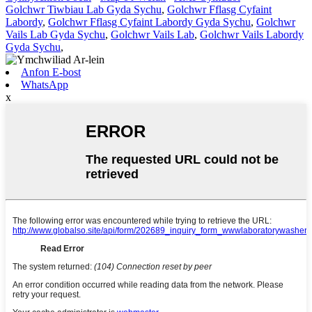
Golchwr Tiwbiau Lab Gyda Sychu
,
Golchwr Fflasg Cyfaint
Labordy
,
Golchwr Fflasg Cyfaint Labordy Gyda Sychu
,
Golchwr
Vails Lab Gyda Sychu
,
Golchwr Vails Lab
,
Golchwr Vails Labordy
Gyda Sychu
,
Anfon E-bost
WhatsApp
x