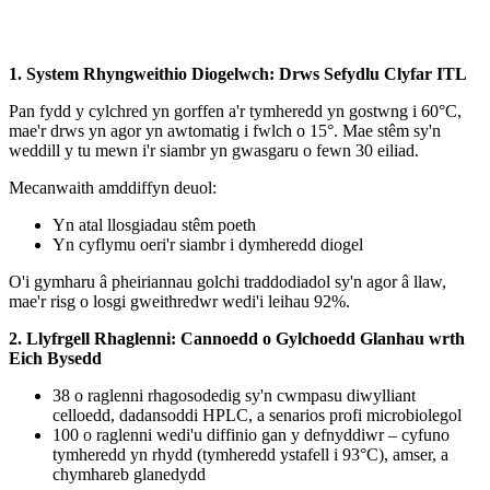
1. System Rhyngweithio Diogelwch: Drws Sefydlu Clyfar ITL
Pan fydd y cylchred yn gorffen a'r tymheredd yn gostwng i 60°C,
mae'r drws yn agor yn awtomatig i fwlch o 15°. Mae stêm sy'n
weddill y tu mewn i'r siambr yn gwasgaru o fewn 30 eiliad.
Mecanwaith amddiffyn deuol:
Yn atal llosgiadau stêm poeth
Yn cyflymu oeri'r siambr i dymheredd diogel
O'i gymharu â pheiriannau golchi traddodiadol sy'n agor â llaw,
mae'r risg o losgi gweithredwr wedi'i leihau 92%.
2. Llyfrgell Rhaglenni: Cannoedd o Gylchoedd Glanhau wrth
Eich Bysedd
38 o raglenni rhagosodedig sy'n cwmpasu diwylliant
celloedd, dadansoddi HPLC, a senarios profi microbiolegol
100 o raglenni wedi'u diffinio gan y defnyddiwr – cyfuno
tymheredd yn rhydd (tymheredd ystafell i 93°C), amser, a
chymhareb glanedydd