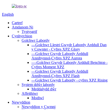
English
Cartref
Amdanom Ni
Tystysgrif
Cynhyrchion
Golchwr Labordy
—Golchwr Llestri Gwydr Labordy Arddull Dan
y Cownter - Cyfres XPZ Glory
—Golchwr Gwydr Labordy Arddull
Annibynnol-Cyfres XPZ Aurora
—-Golchwr Gwydr Labordy Arddull Benchtop -
Cyfres Moment XPZ
—Golchwr Gwydr Labordy Arddull
Annibynnol-Cyfres XPZ Flash
—Golchwr Gwydr Labordy - cyfres XPZ Rising
System ddŵr labordy
Meddalydd dŵr
Affeithiwr
Modiwl
Newyddion
Newyddion y Cwmni