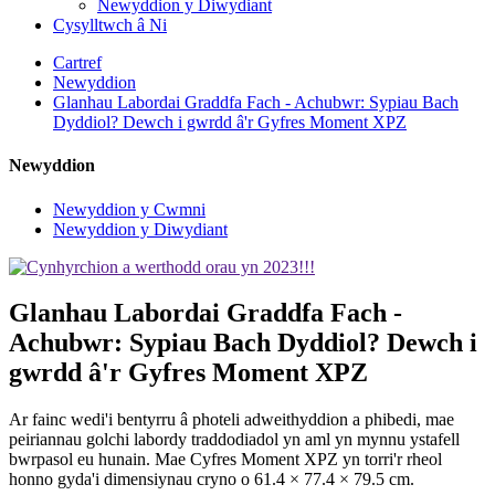
Newyddion y Diwydiant
Cysylltwch â Ni
Cartref
Newyddion
Glanhau Labordai Graddfa Fach - Achubwr: Sypiau Bach
Dyddiol? Dewch i gwrdd â'r Gyfres Moment XPZ
Newyddion
Newyddion y Cwmni
Newyddion y Diwydiant
Glanhau Labordai Graddfa Fach -
Achubwr: Sypiau Bach Dyddiol? Dewch i
gwrdd â'r Gyfres Moment XPZ
Ar fainc wedi'i bentyrru â photeli adweithyddion a phibedi, mae
peiriannau golchi labordy traddodiadol yn aml yn mynnu ystafell
bwrpasol eu hunain. Mae Cyfres Moment XPZ yn torri'r rheol
honno gyda'i dimensiynau cryno o 61.4 × 77.4 × 79.5 cm.