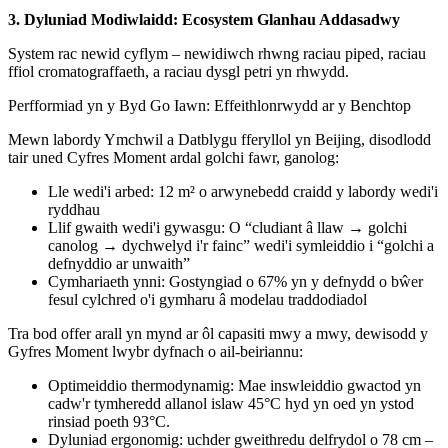
3. Dyluniad Modiwlaidd: Ecosystem Glanhau Addasadwy
System rac newid cyflym – newidiwch rhwng raciau piped, raciau
ffiol cromatograffaeth, a raciau dysgl petri yn rhwydd.
Perfformiad yn y Byd Go Iawn: Effeithlonrwydd ar y Benchtop
Mewn labordy Ymchwil a Datblygu fferyllol yn Beijing, disodlodd
tair uned Cyfres Moment ardal golchi fawr, ganolog:
Lle wedi'i arbed: 12 m² o arwynebedd craidd y labordy wedi'i
ryddhau
Llif gwaith wedi'i gywasgu: O “cludiant â llaw → golchi
canolog → dychwelyd i'r fainc” wedi'i symleiddio i “golchi a
defnyddio ar unwaith”
Cymhariaeth ynni: Gostyngiad o 67% yn y defnydd o bŵer
fesul cylchred o'i gymharu â modelau traddodiadol
Tra bod offer arall yn mynd ar ôl capasiti mwy a mwy, dewisodd y
Gyfres Moment lwybr dyfnach o ail-beiriannu:
Optimeiddio thermodynamig: Mae inswleiddio gwactod yn
cadw'r tymheredd allanol islaw 45°C hyd yn oed yn ystod
rinsiad poeth 93°C.
Dyluniad ergonomig: uchder gweithredu delfrydol o 78 cm –