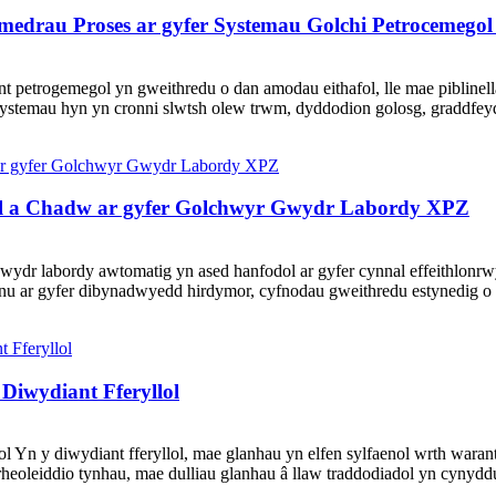
medrau Proses ar gyfer Systemau Golchi Petrocemego
petrogemegol yn gweithredu o dan amodau eithafol, lle mae piblinell
systemau hyn yn cronni slwtsh olew trwm, dyddodion golosg, graddfeyd
al a Chadw ar gyfer Golchwyr Gwydr Labordy XPZ
ydr labordy awtomatig yn ased hanfodol ar gyfer cynnal effeithlonr
nu ar gyfer dibynadwyedd hirdymor, cyfnodau gweithredu estynedig o 
iwydiant Fferyllol
n y diwydiant fferyllol, mae glanhau yn elfen sylfaenol wrth warantu
heoleiddio tynhau, mae dulliau glanhau â llaw traddodiadol yn cynyddu