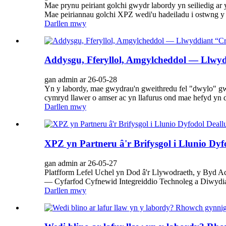
Mae prynu peiriant golchi gwydr labordy yn seiliedig
Mae peiriannau golchi XPZ wedi'u hadeiladu i ostwng y
Darllen mwy
Addysgu, Fferyllol, Amgylcheddol — Llwy
gan admin ar 26-05-28
Yn y labordy, mae gwydrau'n gweithredu fel "dwylo" gw
cymryd llawer o amser ac yn llafurus ond mae hefyd y
Darllen mwy
XPZ yn Partneru â'r Brifysgol i Llunio D
gan admin ar 26-05-27
Platfform Lefel Uchel yn Dod â'r Llywodraeth, y Byd A
— Cyfarfod Cyfnewid Integreiddio Technoleg a Diwydia
Darllen mwy