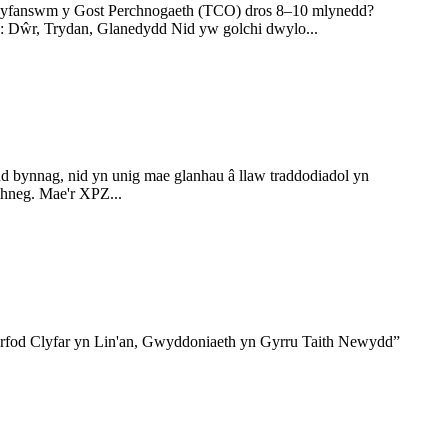
yw Cyfanswm y Gost Perchnogaeth (TCO) dros 8–10 mlynedd?
u: Dŵr, Trydan, Glanedydd Nid yw golchi dwylo...
d bynnag, nid yn unig mae glanhau â llaw traddodiadol yn
hneg. Mae'r XPZ...
farfod Clyfar yn Lin'an, Gwyddoniaeth yn Gyrru Taith Newydd”