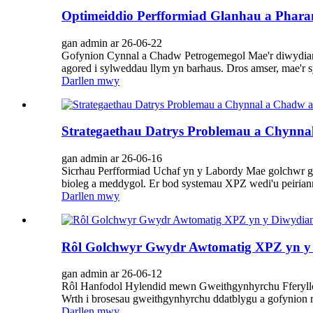
Optimeiddio Perfformiad Glanhau a Phara
gan admin ar 26-06-22
Gofynion Cynnal a Chadw Petrogemegol Mae'r diwydiant 
agored i sylweddau llym yn barhaus. Dros amser, mae'r 
Darllen mwy
Strategaethau Datrys Problemau a Chynn
gan admin ar 26-06-16
Sicrhau Perfformiad Uchaf yn y Labordy Mae golchwr gw
bioleg a meddygol. Er bod systemau XPZ wedi'u peirian
Darllen mwy
Rôl Golchwyr Gwydr Awtomatig XPZ yn y D
gan admin ar 26-06-12
Rôl Hanfodol Hylendid mewn Gweithgynhyrchu Fferyllol Y
Wrth i brosesau gweithgynhyrchu ddatblygu a gofynion r
Darllen mwy