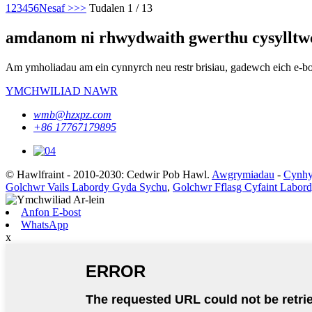
1
2
3
4
5
6
Nesaf >
>>
Tudalen 1 / 13
amdanom ni rhwydwaith gwerthu cysylltwc
Am ymholiadau am ein cynnyrch neu restr brisiau, gadewch eich e-bo
YMCHWILIAD NAWR
wmb@hzxpz.com
+86 17767179895
© Hawlfraint - 2010-2030: Cedwir Pob Hawl.
Awgrymiadau
-
Cynhy
Golchwr Vails Labordy Gyda Sychu
,
Golchwr Fflasg Cyfaint Labor
Anfon E-bost
WhatsApp
x