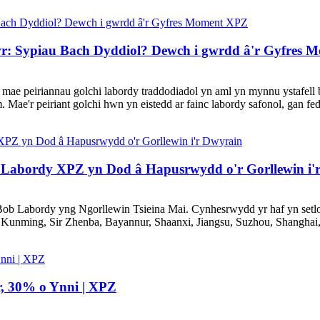
r: Sypiau Bach Dyddiol? Dewch i gwrdd â'r Gyfres
i, mae peiriannau golchi labordy traddodiadol yn aml yn mynnu ystafel
Mae'r peiriant golchi hwn yn eistedd ar fainc labordy safonol, gan fed
Labordy XPZ yn Dod â Hapusrwydd o'r Gorllewin i'
 Labordy yng Ngorllewin Tsieina Mai. Cynhesrwydd yr haf yn setlo
 i Kunming, Sir Zhenba, Bayannur, Shaanxi, Jiangsu, Suzhou, Shanghai,
 30% o Ynni | XPZ