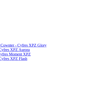
 Cownter - Cyfres XPZ Glory
Cyfres XPZ Aurora
Cyfres Moment XPZ
yfres XPZ Flash