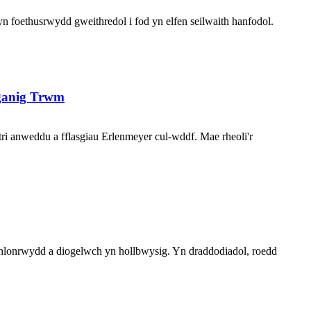
foethusrwydd gweithredol i fod yn elfen seilwaith hanfodol.
rganig Trwm
tri anweddu a fflasgiau Erlenmeyer cul-wddf. Mae rheoli'r
hlonrwydd a diogelwch yn hollbwysig. Yn draddodiadol, roedd