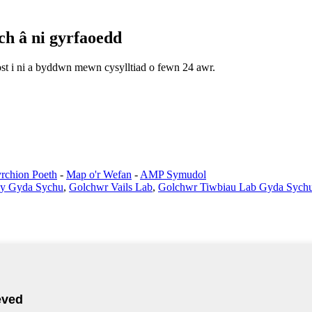
h â ni gyrfaoedd
st i ni a byddwn mewn cysylltiad o fewn 24 awr.
rchion Poeth
-
Map o'r Wefan
-
AMP Symudol
dy Gyda Sychu
,
Golchwr Vails Lab
,
Golchwr Tiwbiau Lab Gyda Sych