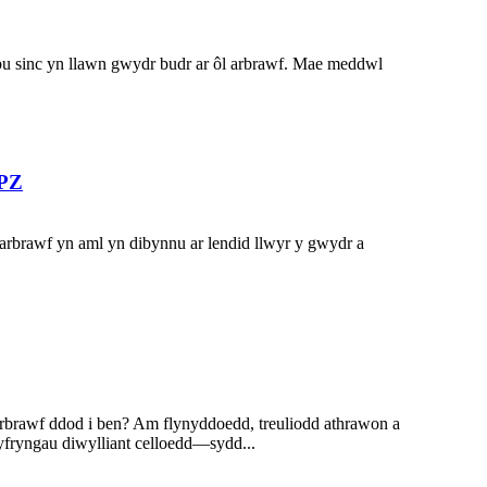
bu sinc yn llawn gwydr budr ar ôl arbrawf. Mae meddwl
XPZ
brawf yn aml yn dibynnu ar lendid llwyr y gwydr a
arbrawf ddod i ben? Am flynyddoedd, treuliodd athrawon a
fryngau diwylliant celloedd—sydd...