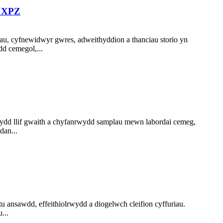
l XPZ
au, cyfnewidwyr gwres, adweithyddion a thanciau storio yn
d cemegol,...
wydd llif gwaith a chyfanrwydd samplau mewn labordai cemeg,
dan...
 ansawdd, effeithiolrwydd a diogelwch cleifion cyffuriau.
...