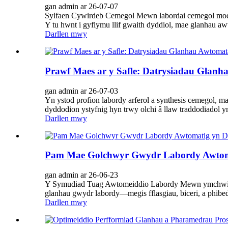
gan admin ar 26-07-07
Sylfaen Cywirdeb Cemegol Mewn labordai cemegol modern
Y tu hwnt i gyflymu llif gwaith dyddiol, mae glanhau awt
Darllen mwy
Prawf Maes ar y Safle: Datrysiadau Glan
gan admin ar 26-07-03
Yn ystod profion labordy arferol a synthesis cemegol, m
dyddodion ystyfnig hyn trwy olchi â llaw traddodiadol 
Darllen mwy
Pam Mae Golchwyr Gwydr Labordy Awtoma
gan admin ar 26-06-23
Y Symudiad Tuag Awtomeiddio Labordy Mewn ymchwil wydd
glanhau gwydr labordy—megis fflasgiau, biceri, a phibe
Darllen mwy