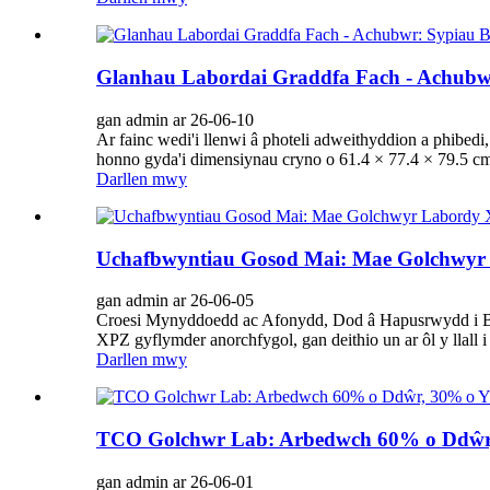
Glanhau Labordai Graddfa Fach - Achubw
gan admin ar 26-06-10
Ar fainc wedi'i llenwi â photeli adweithyddion a phibed
honno gyda'i dimensiynau cryno o 61.4 × 77.4 × 79.5 cm. 
Darllen mwy
Uchafbwyntiau Gosod Mai: Mae Golchwyr 
gan admin ar 26-06-05
Croesi Mynyddoedd ac Afonydd, Dod â Hapusrwydd i Bob
XPZ gyflymder anorchfygol, gan deithio un ar ôl y llall
Darllen mwy
TCO Golchwr Lab: Arbedwch 60% o Ddŵr,
gan admin ar 26-06-01