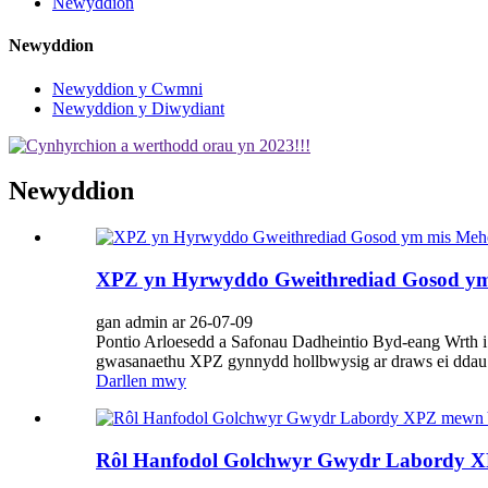
Newyddion
Newyddion
Newyddion y Cwmni
Newyddion y Diwydiant
Newyddion
XPZ yn Hyrwyddo Gweithrediad Gosod ym m
gan admin ar 26-07-09
Pontio Arloesedd a Safonau Dadheintio Byd-eang Wrth i 
gwasanaethu XPZ gynnydd hollbwysig ar draws ei ddau 
Darllen mwy
Rôl Hanfodol Golchwyr Gwydr Labordy 