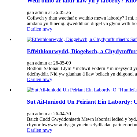
Wedi blino ar lafur llaw yn y labordy? R
gan admin ar 26-05-26
Cofiwch y rhan waethaf o weithio mewn labordy? I mi, n
amdano yn flinedig: gweddillion dirgel yn glynu wrth fic
Darllen mwy
Effeithlonrwydd, Diogelwch, a Chydymffu
gan admin ar 26-05-09
Bodloni Safonau Llym Ymchwil Fodern Ym meysydd ymchw
ddefnyddir. Nid yw glanhau â llaw bellach yn ddigonol ar
Darllen mwy
Sut Ail-luniodd Un Peiriant Ein Labordy:
gan admin ar 26-04-30
Baich Cudd Gwyddoniaeth Mewn labordai ledled y byd, ma
chynorthwywyr addysgu yn ein sefydliadau partner oria
Darllen mwy