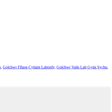
u
,
Golchwr Fflasg Cyfaint Labordy
,
Golchwr Vails Lab Gyda Sychu
,