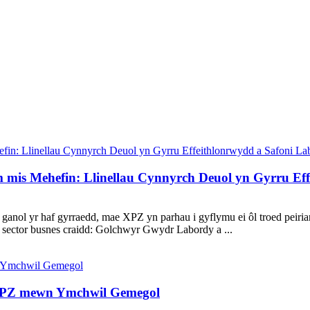
is Mehefin: Llinellau Cynnyrch Deuol yn Gyrru Eff
ganol yr haf gyrraedd, mae XPZ yn parhau i gyflymu ei ôl troed peir
sector busnes craidd: Golchwyr Gwydr Labordy a ...
XPZ mewn Ymchwil Gemegol