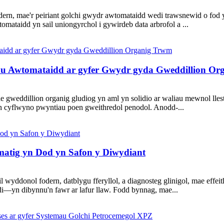
, mae'r peiriant golchi gwydr awtomataidd wedi trawsnewid o fod yn 
omataidd yn sail uniongyrchol i gywirdeb data arbrofol a ...
hau Awtomataidd ar gyfer Gwydr gyda Gweddillion O
ae gweddillion organig gludiog yn aml yn solidio ar waliau mewnol lles
yn cyflwyno pwyntiau poen gweithredol penodol. Anodd-...
tig yn Dod yn Safon y Diwydiant
onol fodern, datblygu fferyllol, a diagnosteg glinigol, mae effeit
di—yn dibynnu'n fawr ar lafur llaw. Fodd bynnag, mae...