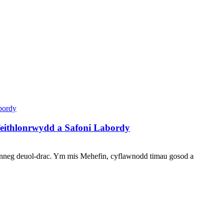
eithlonrwydd a Safoni Labordy
ianneg deuol-drac. Ym mis Mehefin, cyflawnodd timau gosod a