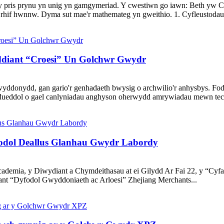
 ar y pris prynu yn unig yn gamgymeriad. Y cwestiwn go iawn: Beth 
 rhif hwnnw. Dyma sut mae'r mathemateg yn gweithio. 1. Cyfleustoda
ddiant “Croesi” Un Golchwr Gwydr
yddonydd, gan gario'r genhadaeth bwysig o archwilio'r anhysbys. Fod
n dueddol o gael canlyniadau anghyson oherwydd amrywiadau mewn tec
yfodol Deallus Glanhau Gwydr Labordy
cademia, y Diwydiant a Chymdeithasau at ei Gilydd Ar Fai 22, y “Cy
nt “Dyfodol Gwyddoniaeth ac Arloesi” Zhejiang Merchants...