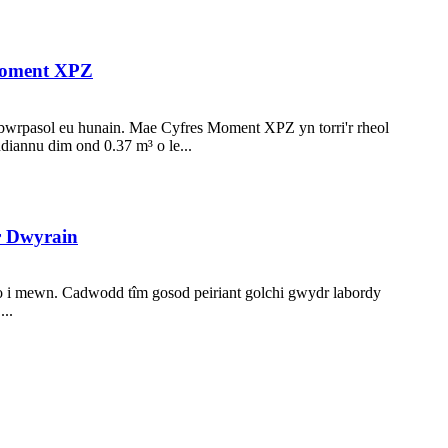
 Moment XPZ
l bwrpasol eu hunain. Mae Cyfres Moment XPZ yn torri'r rheol
diannu dim ond 0.37 m³ o le...
r Dwyrain
 i mewn. Cadwodd tîm gosod peiriant golchi gwydr labordy
...