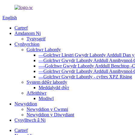
English
Cartref
Amdanom Ni
Tystysgrif
Cynhyrchion
Golchwr Labordy
—Golchwr Llestri Gwydr Labordy Arddull Dan y
—Golchwr Gwydr Labordy Arddull Annibynnol-
—-Golchwr Gwydr Labordy Arddull Benchtop -
—Golchwr Gwydr Labordy Arddull Annibynnol-C
—Golchwr Gwydr Labordy - cyfres XPZ Rising
System ddŵr labordy
Meddalydd dŵr
Affeithiwr
Modiwl
Newyddion
Newyddion y Cwmni
Newyddion y Diwydiant
Cysylltwch â Ni
Cartref