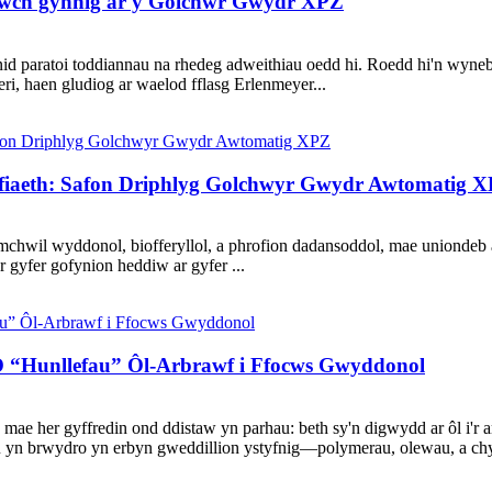
howch gynnig ar y Golchwr Gwydr XPZ
id paratoi toddiannau na rhedeg adweithiau oedd hi. Roedd hi'n wyne
eri, haen gludiog ar waelod fflasg Erlenmeyer...
rfiaeth: Safon Driphlyg Golchwyr Gwydr Awtomatig 
il wyddonol, biofferyllol, a phrofion dadansoddol, mae uniondeb ar
 gyfer gofynion heddiw ar gyfer ...
 O “Hunllefau” Ôl-Arbrawf i Ffocws Gwyddonol
e her gyffredin ond ddistaw yn parhau: beth sy'n digwydd ar ôl i'r 
u yn brwydro yn erbyn gweddillion ystyfnig—polymerau, olewau, a chy