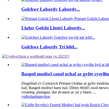
Golchwr Labordy Labordy...
Llafur Golchi Llestri Labordy...
Golchwr Labordy Tri lefel...
Basged modiwl canol uchaf ar gyfer cysyllt
Disgrifiad o'r Cynnyrch Peiriant (Addas ar gyfer model
isaf, Basged modiwl haen isaf, Diben Wedi'i osod mewn g
cerameg, plastigau, dur di-staen ac yn y blaen. ...
ymholiad
manylion