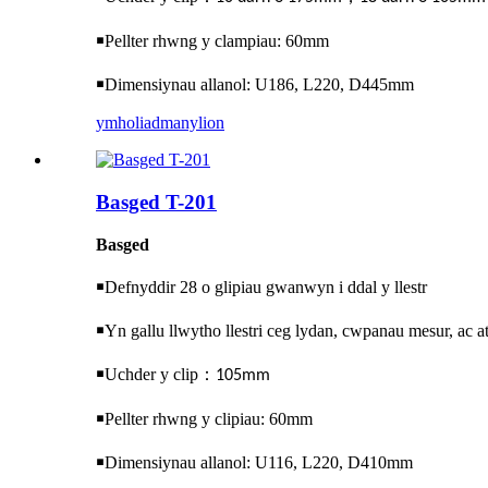
￭
Pellter rhwng y clampiau: 60mm
￭
Dimensiynau allanol: U186, L220, D445mm
ymholiad
manylion
Basged T-201
Basged
￭
Defnyddir 28 o glipiau gwanwyn i ddal y llestr
￭
Yn gallu llwytho llestri ceg lydan, cwpanau mesur, ac at
￭
Uchder y clip
：
105mm
￭
Pellter rhwng y clipiau: 60mm
￭
Dimensiynau allanol: U116, L220, D410mm