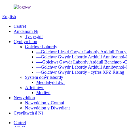
English
Cartref
Amdanom Ni
Tystysgrif
Cynhyrchion
Golchwr Labordy
—Golchwr Llestri Gwydr Labordy Arddull Dan y
—Golchwr Gwydr Labordy Arddull Annibynnol-
—-Golchwr Gwydr Labordy Arddull Benchtop -
—Golchwr Gwydr Labordy Arddull Annibynnol-C
—Golchwr Gwydr Labordy - cyfres XPZ Rising
System ddŵr labordy
Meddalydd dŵr
Affeithiwr
Modiwl
Newyddion
Newyddion y Cwmni
Newyddion y Diwydiant
Cysylltwch â Ni
Cartref