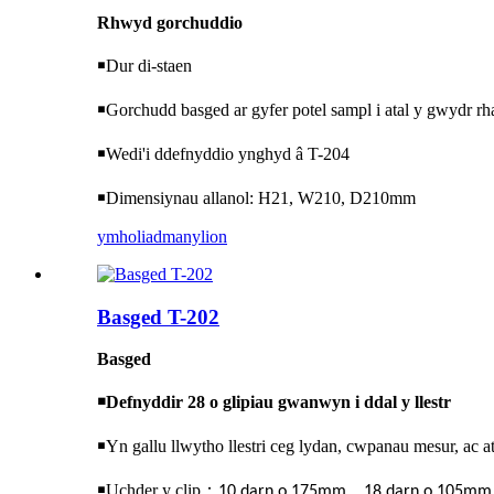
Rhwyd ​​gorchuddio
￭
Dur di-staen
￭
Gorchudd basged ar gyfer potel sampl i atal y gwydr rhag
￭
Wedi'i ddefnyddio ynghyd â T-204
￭
Dimensiynau allanol: H21, W210, D210mm
ymholiad
manylion
Basged T-202
Basged
￭
Defnyddir 28 o glipiau gwanwyn i ddal y llestr
￭
Yn gallu llwytho llestri ceg lydan, cwpanau mesur, ac at
￭
Uchder y clip
：
，
10 darn o 175mm
18 darn o 105mm