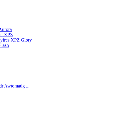
Aurora
nt XPZ
Cyfres XPZ Glory
Flash