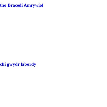
ytho Bracedi Amrywiol
lchi gwydr labordy