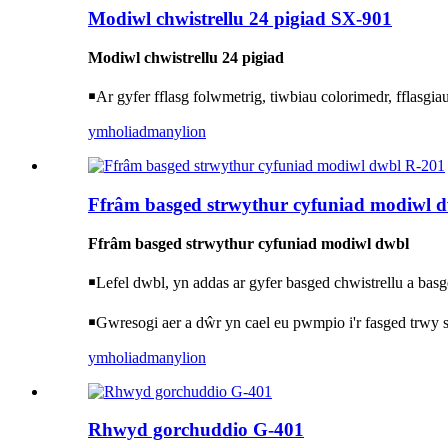
Modiwl chwistrellu 24 pigiad SX-901
Modiwl chwistrellu 24 pigiad
￭
Ar gyfer fflasg folwmetrig, tiwbiau colorimedr, fflasgia
ymholiad
manylion
Ffrâm basged strwythur cyfuniad modiwl 
Ffrâm basged strwythur cyfuniad modiwl dwbl
￭
Lefel dwbl, yn addas ar gyfer basged chwistrellu a basg
￭
Gwresogi aer a dŵr yn cael eu pwmpio i'r fasged trwy s
ymholiad
manylion
Rhwyd ​​gorchuddio G-401