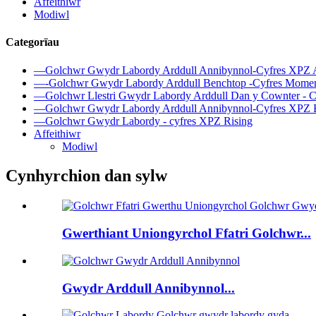
Affeithiwr
Modiwl
Categorïau
—Golchwr Gwydr Labordy Arddull Annibynnol-Cyfres XPZ 
—-Golchwr Gwydr Labordy Arddull Benchtop -Cyfres Mome
—Golchwr Llestri Gwydr Labordy Arddull Dan y Cownter - 
—Golchwr Gwydr Labordy Arddull Annibynnol-Cyfres XPZ 
—Golchwr Gwydr Labordy - cyfres XPZ Rising
Affeithiwr
Modiwl
Cynhyrchion dan sylw
Gwerthiant Uniongyrchol Ffatri Golchwr...
Gwydr Arddull Annibynnol...