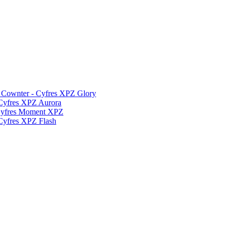
 Cownter - Cyfres XPZ Glory
Cyfres XPZ Aurora
Cyfres Moment XPZ
yfres XPZ Flash