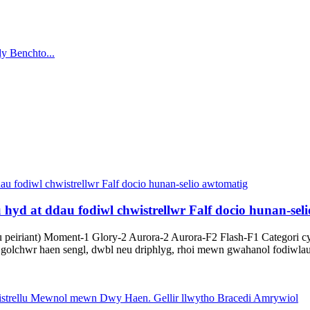
u hyd at ddau fodiwl chwistrellwr Falf docio hunan-sel
au peiriant) Moment-1 Glory-2 Aurora-2 Aurora-F2 Flash-F1 Categori 
olchwr haen sengl, dwbl neu driphlyg, rhoi mewn gwahanol fodiwlau ch