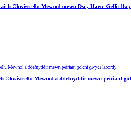
Braich Chwistrellu Mewnol mewn Dwy Haen. Gellir llw
h Chwistrellu Mewnol a ddefnyddir mewn peiriant go