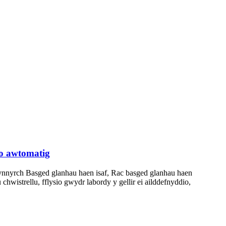
io awtomatig
cynnyrch Basged glanhau haen isaf, Rac basged glanhau haen
wistrellu, fflysio gwydr labordy y gellir ei ailddefnyddio,