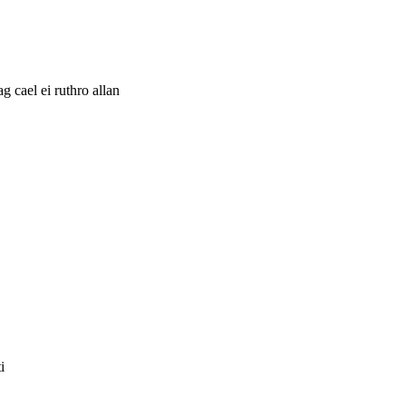
 cael ei ruthro allan
i