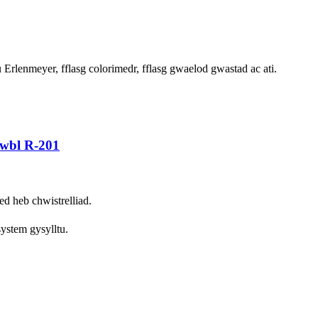
u Erlenmeyer, fflasg colorimedr, fflasg gwaelod gwastad ac ati.
dwbl R-201
ed heb chwistrelliad.
ystem gysylltu.