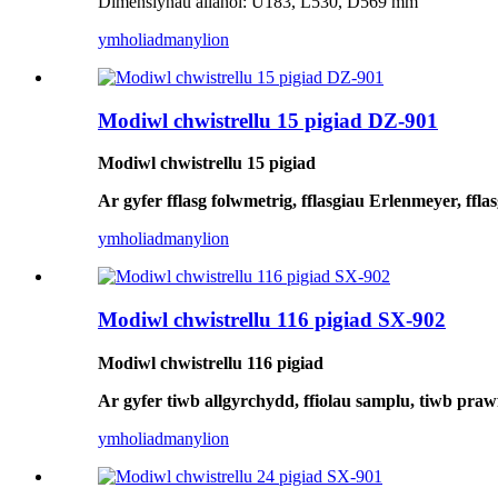
Dimensiynau allanol: U183, L530, D569 mm
ymholiad
manylion
Modiwl chwistrellu 15 pigiad DZ-901
Modiwl chwistrellu 15 pigiad
Ar gyfer fflasg folwmetrig, fflasgiau Erlenmeyer, ffla
ymholiad
manylion
Modiwl chwistrellu 116 pigiad SX-902
Modiwl chwistrellu 116 pigiad
Ar gyfer tiwb allgyrchydd, ffiolau samplu, tiwb prawf
ymholiad
manylion