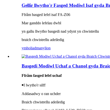
Gellir llwytho'r Fasged Modiwl Isaf gyda 
Ffrâm basged lefel isaf FA-Z06
Mae ganddo lefelau dwbl
yn gallu llwytho basgedi nad ydynt yn chwistrellu
braich chwistrellu adeiledig
ymholiad
manylion
Basgedi Modiwl Uchaf a Chanol gyda Braic
Ffrâm fasged lefel uchaf
￭I lwytho'r silff
Addasadwy o ran uchder
Braich chwistrellu adeiledig