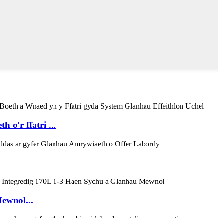
o'r ffatri ...
.
ewnol...