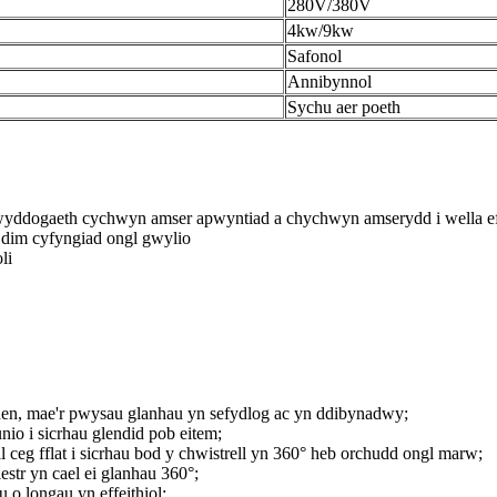
280V/380V
4kw/9kw
Safonol
Annibynnol
Sychu aer poeth
wyddogaeth cychwyn amser apwyntiad a chychwyn amserydd i wella e
 dim cyfyngiad ongl gwylio
li
den, mae'r pwysau glanhau yn sefydlog ac yn ddibynadwy;
nio i sicrhau glendid pob eitem;
ll ceg fflat i sicrhau bod y chwistrell yn 360° heb orchudd ongl marw;
estr yn cael ei glanhau 360°;
 o longau yn effeithiol;