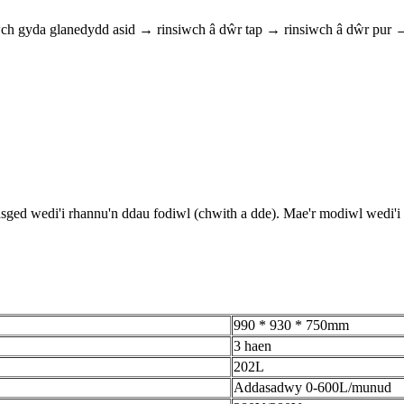
wch gyda glanedydd asid → rinsiwch â dŵr tap → rinsiwch â dŵr pur 
asged wedi'i rhannu'n ddau fodiwl (chwith a dde). Mae'r modiwl wedi'i 
990 * 930 * 750mm
3 haen
202L
Addasadwy 0-600L/munud