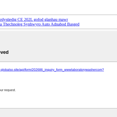
 ardystiedig CE 202L gofod glanhau mawr
da Thechnoleg Synhwyro Auto Adnabod Basged