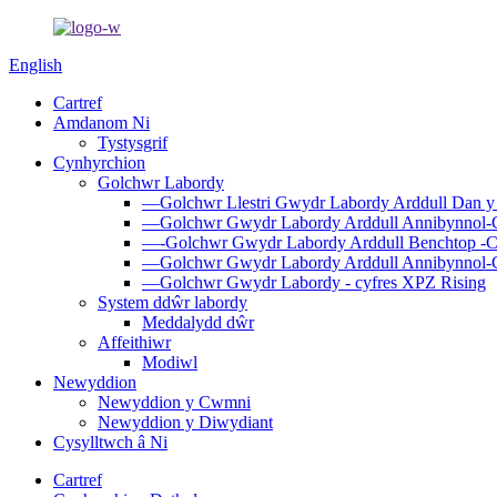
English
Cartref
Amdanom Ni
Tystysgrif
Cynhyrchion
Golchwr Labordy
—Golchwr Llestri Gwydr Labordy Arddull Dan y
—Golchwr Gwydr Labordy Arddull Annibynnol-
—-Golchwr Gwydr Labordy Arddull Benchtop -
—Golchwr Gwydr Labordy Arddull Annibynnol-C
—Golchwr Gwydr Labordy - cyfres XPZ Rising
System ddŵr labordy
Meddalydd dŵr
Affeithiwr
Modiwl
Newyddion
Newyddion y Cwmni
Newyddion y Diwydiant
Cysylltwch â Ni
Cartref