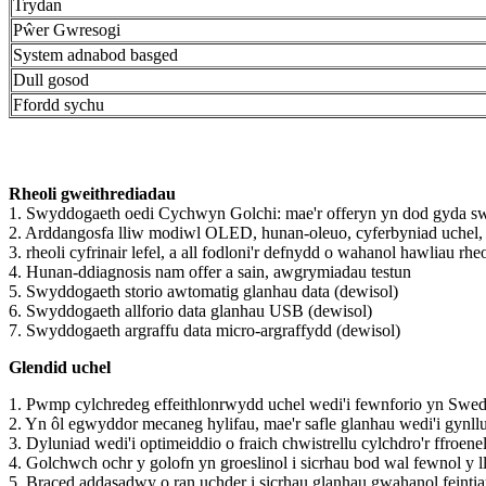
Trydan
Pŵer Gwresogi
System adnabod basged
Dull gosod
Ffordd sychu
Rheoli gweithrediadau
1. Swyddogaeth oedi Cychwyn Golchi: mae'r offeryn yn dod gyda s
2. Arddangosfa lliw modiwl OLED, hunan-oleuo, cyferbyniad uchel,
3. rheoli cyfrinair lefel, a all fodloni'r defnydd o wahanol hawliau rheo
4. Hunan-ddiagnosis nam offer a sain, awgrymiadau testun
5. Swyddogaeth storio awtomatig glanhau data (dewisol)
6. Swyddogaeth allforio data glanhau USB (dewisol)
7. Swyddogaeth argraffu data micro-argraffydd (dewisol)
Glendid uchel
1. Pwmp cylchredeg effeithlonrwydd uchel wedi'i fewnforio yn Swe
2. Yn ôl egwyddor mecaneg hylifau, mae'r safle glanhau wedi'i gynllu
3. Dyluniad wedi'i optimeiddio o fraich chwistrellu cylchdro'r ffroene
4. Golchwch ochr y golofn yn groeslinol i sicrhau bod wal fewnol y ll
5. Braced addasadwy o ran uchder i sicrhau glanhau gwahanol feintiau