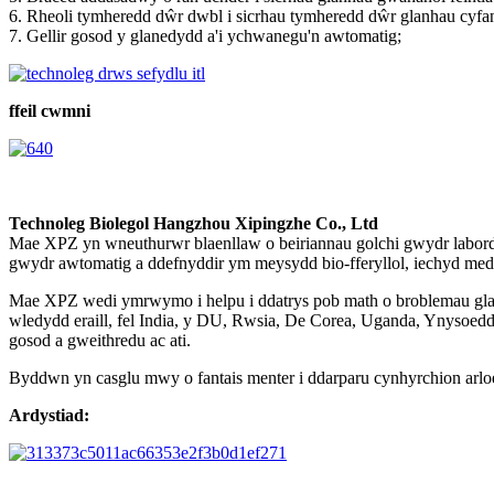
6. Rheoli tymheredd dŵr dwbl i sicrhau tymheredd dŵr glanhau cyfa
7. Gellir gosod y glanedydd a'i ychwanegu'n awtomatig;
ffeil cwmni
Technoleg Biolegol Hangzhou Xipingzhe Co., Ltd
Mae XPZ yn wneuthurwr blaenllaw o beiriannau golchi gwydr labordy,
gwydr awtomatig a ddefnyddir ym meysydd bio-fferyllol, iechyd me
Mae XPZ wedi ymrwymo i helpu i ddatrys pob math o broblemau glanh
wledydd eraill, fel India, y DU, Rwsia, De Corea, Uganda, Ynysoedd 
gosod a gweithredu ac ati.
Byddwn yn casglu mwy o fantais menter i ddarparu cynhyrchion arlo
Ardystiad: