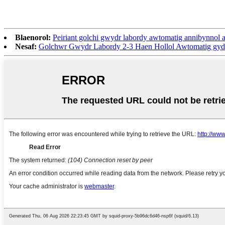
Blaenorol:
Peiriant golchi gwydr labordy awtomatig annibynnol
Nesaf:
Golchwr Gwydr Labordy 2-3 Haen Hollol Awtomatig gy