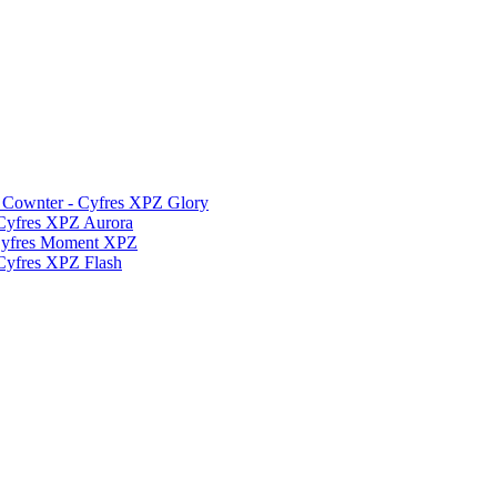
 Cownter - Cyfres XPZ Glory
Cyfres XPZ Aurora
Cyfres Moment XPZ
yfres XPZ Flash