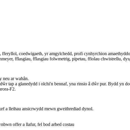
feryllol, coedwigaeth, yr amgylchedd, profi cynhyrchion amaethyddol, a
yer, fflasgiau, fflasgiau folwmetrig, pipetau, ffiolau chwistrellu, dysgl
y neu ar wahân.
 dŵr tap a glanedydd i olchi'n bennaf, yna rinsio â dŵr pur. Bydd yn do
urora-F2.
ffurf a lleihau ansicrwydd mewn gweithrediad dynol.
bwn offer a llafur, fel bod arbed costau