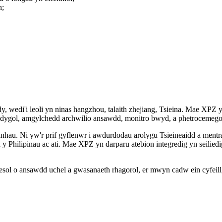
n;
 wedi'i leoli yn ninas hangzhou, talaith zhejiang, Tsieina. Mae XPZ 
ddygol, amgylchedd archwilio ansawdd, monitro bwyd, a phetrocemego
au. Ni yw'r prif gyflenwr i awdurdodau arolygu Tsieineaidd a mentr
y Philipinau ac ati. Mae XPZ yn darparu atebion integredig yn seilied
esol o ansawdd uchel a gwasanaeth rhagorol, er mwyn cadw ein cyfeil