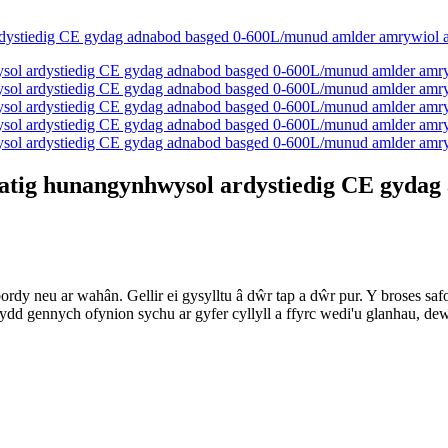
matig hunangynhwysol ardystiedig CE gyda
rdy neu ar wahân. Gellir ei gysylltu â dŵr tap a dŵr pur. Y broses saf
fydd gennych ofynion sychu ar gyfer cyllyll a ffyrc wedi'u glanhau, d