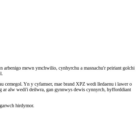
yn arbenigo mewn ymchwilio, cynhyrchu a masnachu'r peiriant golchi
l.
au cemegol. Yn y cyfamser, mae brand XPZ wedi lledaenu i lawer o
ig ar alw wedi'i deilwra, gan gynnwys dewis cynnyrch, hyfforddiant
lgarwch hirdymor.