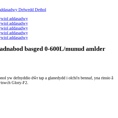
g adnabod basged 0-600L/munud amlder
onol yw defnyddio dŵr tap a glanedydd i olchi'n bennaf, yna rinsio â
ewiswch Glory-F2.