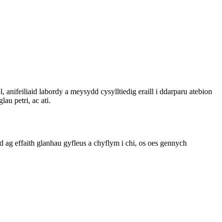
nifeiliaid labordy a meysydd cysylltiedig eraill i ddarparu atebion
au petri, ac ati.
d ag effaith glanhau gyfleus a chyflym i chi, os oes gennych