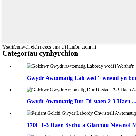
Ysgrifennwch eich neges yma a'i hanfon atom ni
Categorïau cynhyrchion
Gwydr Awtomatig Lab wedi'i wneud yn boeth 
Gwydr Awtomatig Dur Di-staen 2-3 Haen ..
170L 1-3 Haen Sychu a Glanhau Mewnol M