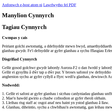
Anfonwch e-bost atom ni
Lawrlwytho fel PDF
Manylion Cynnyrch
Tagiau Cynnyrch
Cwmpas y cais
Peiriant golchi awtomatig, a ddefnyddir mewn bwyd, amaethyddiaeth, f
glanhau gwydr. Fe'i defnyddir ar gyfer glanhau a sychu fflasgiau Erlenme
Disgrifiad Cynnyrch
Gellir gosod golchwr gwydr labordy Aurora-F2 o dan fwrdd y labord
Gellir ei gysylltu â dŵr tap a dŵr pur. Y broses safonol yw defnyddio
anghenion sychu ar gyfer cyllyll a ffyrc wedi'u glanhau, dewiswch A
Nodwedd:
1. Gellir ei safoni ar gyfer glanhau i sicrhau canlyniadau glanhau un
2. Mae'n hawdd gwirio a chadw cofnodion ar gyfer rheoli olrhain.
3. Lleihau risg staff ac osgoi anaf neu haint yn ystod glanhau â llaw.
4. Glanhau, diheintio, sychu a chwblhau'n awtomatig, gan leihau mewn