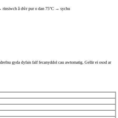
→ rinsiwch â dŵr pur o dan 75°C → sychu
drefnu gyda dyfais falf fecanyddol cau awtomatig. Gellir ei osod ar