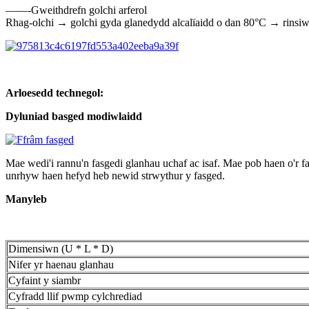
——-Gweithdrefn golchi arferol
Rhag-olchi → golchi gyda glanedydd alcalïaidd o dan 80°C → rinsi
Arloesedd technegol:
Dyluniad basged modiwlaidd
Mae wedi'i rannu'n fasgedi glanhau uchaf ac isaf. Mae pob haen o'r f
unrhyw haen hefyd heb newid strwythur y fasged.
Manyleb
Dimensiwn (U * L * D)
Nifer yr haenau glanhau
Cyfaint y siambr
Cyfradd llif pwmp cylchrediad