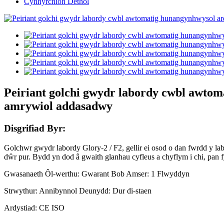
Cynhyrchion Dethol
Peiriant golchi gwydr labordy cwbl awto
amrywiol addasadwy
Disgrifiad Byr:
Golchwr gwydr labordy Glory-2 / F2, gellir ei osod o dan fwrdd y labo
dŵr pur. Bydd yn dod â gwaith glanhau cyfleus a chyflym i chi, pan 
Gwasanaeth Ôl-werthu: Gwarant Bob Amser: 1 Flwyddyn
Strwythur: Annibynnol Deunydd: Dur di-staen
Ardystiad: CE ISO